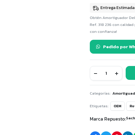
Entrega Estimada
Obtén Amortiguador Delant
Ref. 318 236 con calidad
con confianza!
Pedido por W
Amortiguador
Delantero
a
Gas
Vito
Categorías:
Amortiguad
Tourer
111
Etiquetas:
OEM
Ro
,
Vito
Marca Repuesto:
Sac
Tourer
114
,