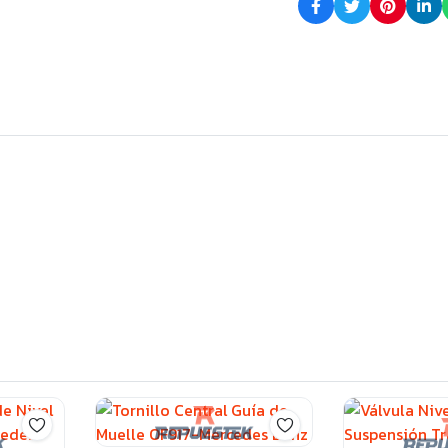
Vito
115
CDI-
Sachs
quantity