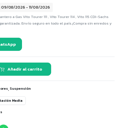
: 09/08/2026 - 11/08/2026
ero a Gas Vito Tourer 111 , Vito Tourer 114 , Vito 115 CDI-Sachs
 garantizada. Envío seguro en todo el país.¡Compra sin enredos y
hatsApp
Añadir al carrito
,
ores
Suspensión
tación Media
hs