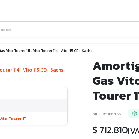
 Vito Tourer 111 , Vito Tourer 114 , Vito 115 CDI-Sachs
Amortig
Gas Vito
Tourer 1
SKU:
RTK11855
Vito Tourer 111
$
712.810
IVA