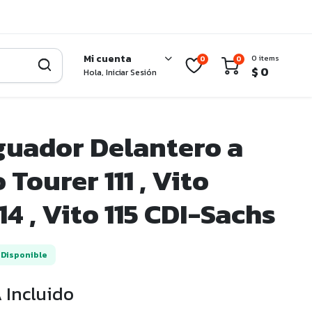
Mi cuenta
0 items
0
0
$
0
Hola, Iniciar Sesión
uador Delantero a
 Tourer 111 , Vito
14 , Vito 115 CDI-Sachs
Disponible
 Incluido