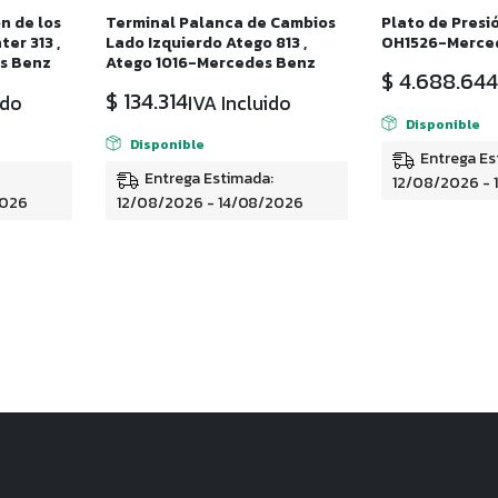
n de los
Terminal Palanca de Cambios
Plato de Presi
er 313 ,
Lado Izquierdo Atego 813 ,
OH1526-Merce
es Benz
Atego 1016-Mercedes Benz
$
4.688.644
$
134.314
ido
IVA Incluido
Disponible
Disponible
Entrega Es
Entrega Estimada:
12/08/2026 -
2026
12/08/2026 - 14/08/2026