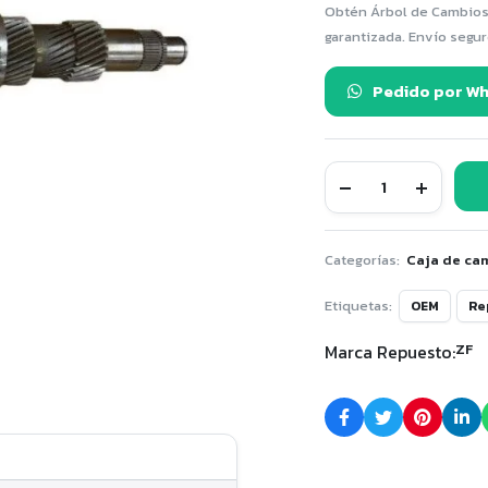
Obtén Árbol de Cambios P
garantizada. Envío segur
Pedido por W
Árbol
de
Cambios
Principal
Caja
Categorías:
Caja de cam
Sprinter
515-
Etiquetas:
OEM
Re
ZF
quantity
Marca Repuesto:
ZF