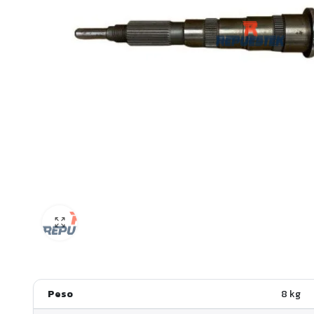
Peso
8 kg