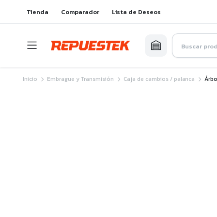
Tienda
Comparador
Lista de Deseos
Inicio
Embrague y Transmisión
Caja de cambios / palanca
Árbo