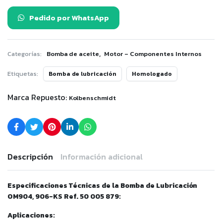
Pedido por WhatsApp
,
Categorías:
Bomba de aceite
Motor – Componentes Internos
Etiquetas:
Bomba de lubricación
Homologado
Marca Repuesto:
Kolbenschmidt
Descripción
Información adicional
Especificaciones Técnicas de la Bomba de Lubricación
OM904, 906-KS Ref. 50 005 879:
Aplicaciones: