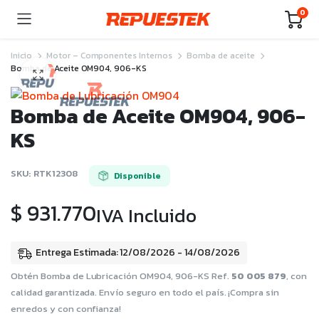
0
Inicio
Motor – Componentes Internos
Bomba de aceite
Bomba de Aceite OM904, 906-KS
Bomba de Aceite OM904, 906-
KS
SKU:
RTK12308
Disponible
$
931.770
IVA Incluido
Entrega Estimada: 12/08/2026 - 14/08/2026
Obtén Bomba de Lubricación OM904, 906-KS Ref.
50 005 879
, con
calidad garantizada. Envío seguro en todo el país. ¡Compra sin
enredos y con confianza!