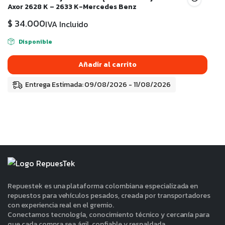
Axor 2628 K – 2633 K-Mercedes Benz
$
34.000
IVA Incluido
Disponible
Añadir al carrito
Entrega Estimada: 09/08/2026 - 11/08/2026
Repuestek es una plataforma colombiana especializada en
repuestos para vehículos pesados, creada por transportadores
con experiencia real en el gremio.
Conectamos tecnología, conocimiento técnico y cercanía para
que cada compra sea ágil, confiable y respaldada.