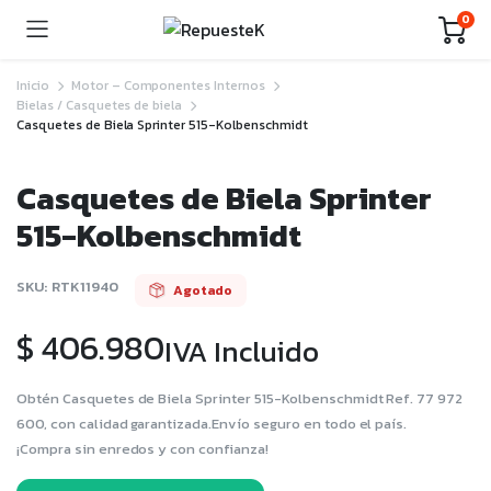
0
Inicio
Motor – Componentes Internos
Bielas / Casquetes de biela
Casquetes de Biela Sprinter 515-Kolbenschmidt
Casquetes de Biela Sprinter
515-Kolbenschmidt
SKU:
RTK11940
Agotado
$
406.980
IVA Incluido
Obtén Casquetes de Biela Sprinter 515-Kolbenschmidt Ref. 77 972
600, con calidad garantizada.Envío seguro en todo el país.
¡Compra sin enredos y con confianza!