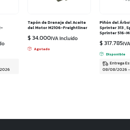
e
Tapón de Drenaje del Aceite
Piñón del Árbo
2-
del Motor M2106-Freightliner
Sprinter 313 , S
Sprinter 516-
$
34.000
IVA Incluido
$
317.785
ido
IVA
Agotado
Disponible
Entrega Es
/2026
08/08/2026 -