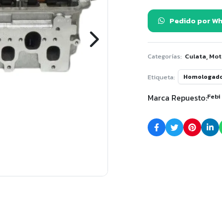
Pedido por W
,
Categorías:
Culata
Mot
Etiqueta:
Homologad
Marca Repuesto:
Febi