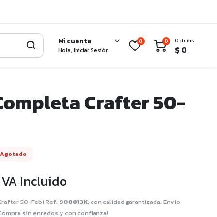
Mi cuenta
0 items
0
0
$
0
Hola, Iniciar Sesión
Completa Crafter 50-
Agotado
IVA Incluido
rafter 50-Febi Ref.
908813K
, con calidad garantizada. Envío
¡Compra sin enredos y con confianza!