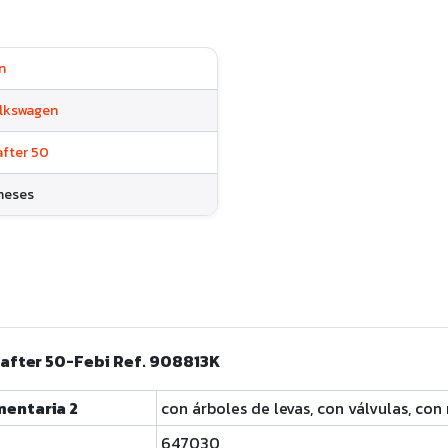
n
lkswagen
after 50
meses
after 50-Febi Ref. 908813K
entaria 2
con árboles de levas
,
con válvulas
,
con 
647030