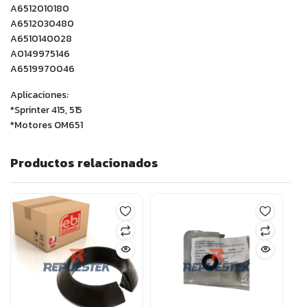
A6512010180
A6512030480
A6510140028
A0149975146
A6519970046
Aplicaciones:
*Sprinter 415, 515
*Motores OM651
Productos relacionados