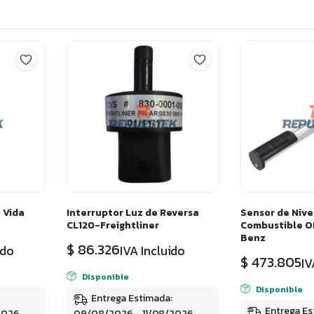
 Vida
Interruptor Luz de Reversa
Sensor de Nive
CL120-Freightliner
Combustible O
Benz
$
86.326
ido
IVA Incluido
$
473.805
IV
Disponible
Disponible
Entrega Estimada:
Entrega Es
2026
09/08/2026 - 11/08/2026