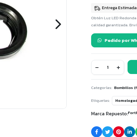
Entrega Estimada
Obtén Luz LED Redonda R
calidad garantizada. Env
Pedido por W
Luz
LED
Redonda
Roja
2.5"
Categorías:
Bombillos (f
pulgadas
24
Etiquetas:
Homologa
Voltios
13
Marca Repuesto:
Fort
Diodos-
FortPro
quantity