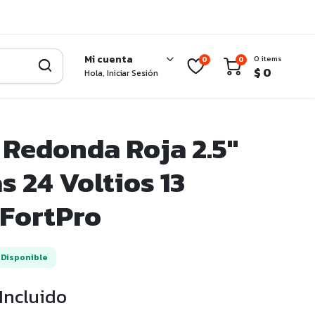
Mi cuenta
0 items
0
0
$
0
Hola, Iniciar Sesión
 Redonda Roja 2.5″
s 24 Voltios 13
FortPro
Disponible
 Incluido