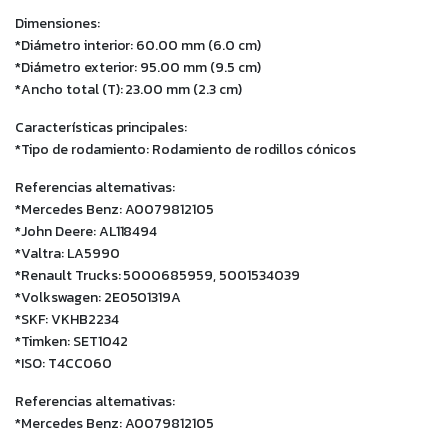
Dimensiones:
*Diámetro interior: 60.00 mm (6.0 cm)
*Diámetro exterior: 95.00 mm (9.5 cm)
*Ancho total (T): 23.00 mm (2.3 cm)
Características principales:
*Tipo de rodamiento: Rodamiento de rodillos cónicos
Referencias alternativas:
*Mercedes Benz: A0079812105
*John Deere: AL118494
*Valtra: LA5990
*Renault Trucks: 5000685959, 5001534039
*Volkswagen: 2E0501319A
*SKF: VKHB2234
*Timken: SET1042
*ISO: T4CC060
Referencias alternativas:
*Mercedes Benz: A0079812105