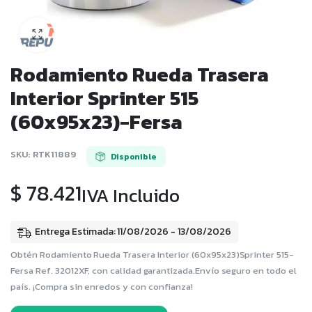
Rodamiento Rueda Trasera
Interior Sprinter 515
(60x95x23)-Fersa
SKU:
RTK11889
Disponible
$
78.421
IVA Incluido
Entrega Estimada: 11/08/2026 - 13/08/2026
Obtén Rodamiento Rueda Trasera Interior (60x95x23)Sprinter 515-
Fersa Ref. 32012XF, con calidad garantizada.Envío seguro en todo el
país. ¡Compra sin enredos y con confianza!