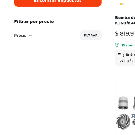
Encontrar Repuestos
Bomba de
Filtrar por precio
K360/K4
$
819.9
Precio:
—
FILTRAR
Precio
Precio
mínimo
máximo
Dispon
Entr
12/08/2