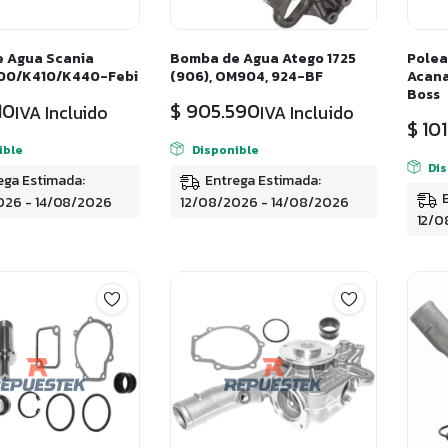
 Agua Scania
Bomba de Agua Atego 1725
Polea
00/K410/K440-Febi
(906), OM904, 924-BF
Acana
Boss
10
$
905.590
IVA Incluido
IVA Incluido
$
101
ible
Disponible
Di
ega Estimada:
Entrega Estimada:
026 - 14/08/2026
12/08/2026 - 14/08/2026
12/0