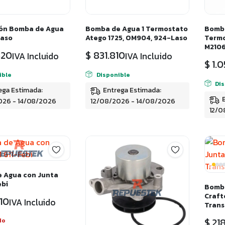
ón Bomba de Agua
Bomba de Agua 1 Termostato
Bomba
aso
Atego 1725, OM904, 924-Laso
Termo
M210
820
$
831.810
IVA Incluido
IVA Incluido
$
1.0
ible
Disponible
Di
ega Estimada:
Entrega Estimada:
026 - 14/08/2026
12/08/2026 - 14/08/2026
12/0
 Agua con Junta
ebi
Bomba
Crafte
10
IVA Incluido
Trans
$
218
do