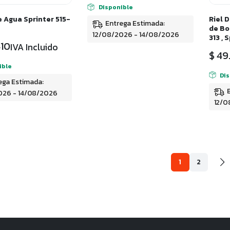
Disponible
 Agua Sprinter 515-
Riel 
Entrega Estimada:
de Bo
12/08/2026 - 14/08/2026
313 , 
10
IVA Incluido
$
49.
ible
Di
ega Estimada:
026 - 14/08/2026
12/0
1
2