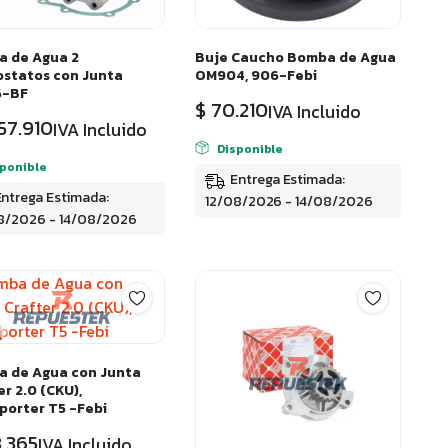
 de Agua 2
Buje Caucho Bomba de Agua
statos con Junta
OM904, 906-Febi
6-BF
$
70.210
IVA Incluido
57.910
IVA Incluido
Disponible
sponible
Entrega Estimada:
Entrega Estimada:
12/08/2026 - 14/08/2026
8/2026 - 14/08/2026
 de Agua con Junta
r 2.0 (CKU),
porter T5 -Febi
.365
IVA Incluido