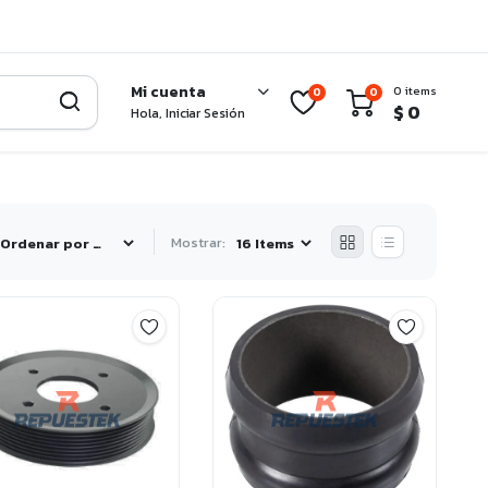
Mi cuenta
0 items
0
0
$
0
Hola, Iniciar Sesión
Mostrar: