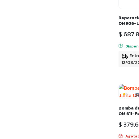
Reparaci
OM906-L
$
687.
Dispon
Entr
12/08/2
Bomba de
OM 611-F
$
379.6
Agota