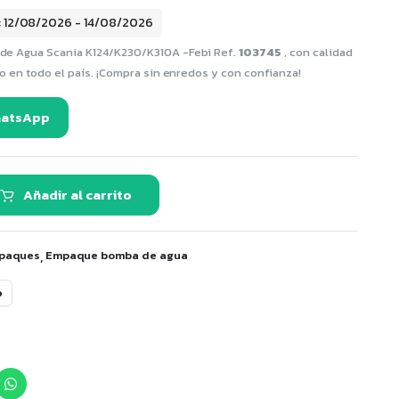
: 12/08/2026 - 14/08/2026
e Agua Scania K124/K230/K310A -Febi Ref.
103745
, con calidad
o en todo el país. ¡Compra sin enredos y con confianza!
hatsApp
Añadir al carrito
,
mpaques
Empaque bomba de agua
o