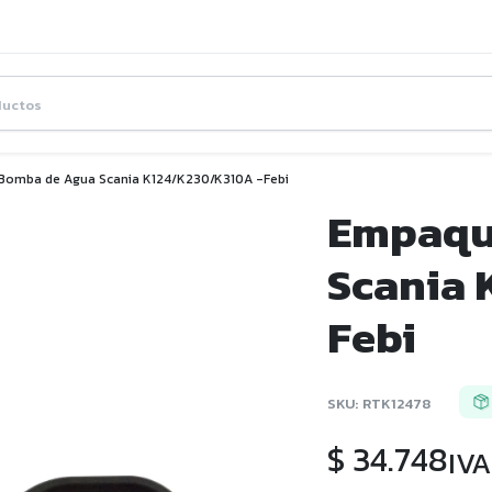
omba de Agua Scania K124/K230/K310A -Febi
Empaqu
Scania 
Febi
SKU:
RTK12478
$
34.748
IVA