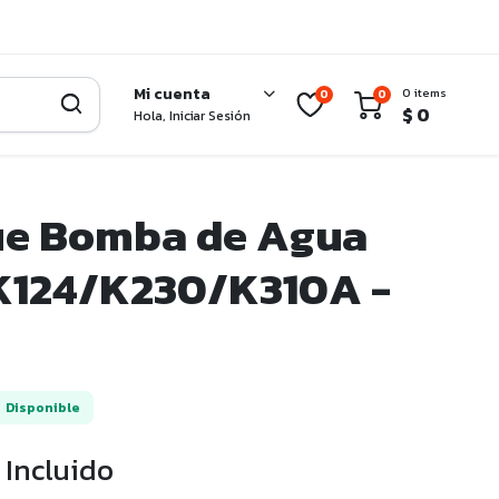
Mi cuenta
0 items
0
0
$
0
Hola, Iniciar Sesión
e Bomba de Agua
K124/K230/K310A -
Disponible
 Incluido