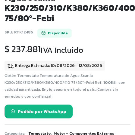
K230/250/310/K380/K360/400
75/80º-Febi
SKU:
RTK12485
Disponible
$
237.881
IVA Incluido
Entrega Estimada: 10/08/2026 - 12/08/2026
Obtén Termostato Temperatura de Agua Scania
K230/250/310/K380/K360/400/410 75/80º-Febi Ref.
10054
, con
calidad garantizada. Envío seguro en todo el país. ¡Compra sin
enredos y con confianza!
Pedido por WhatsApp
,
Categorías:
Termostato
Motor – Componentes Externos