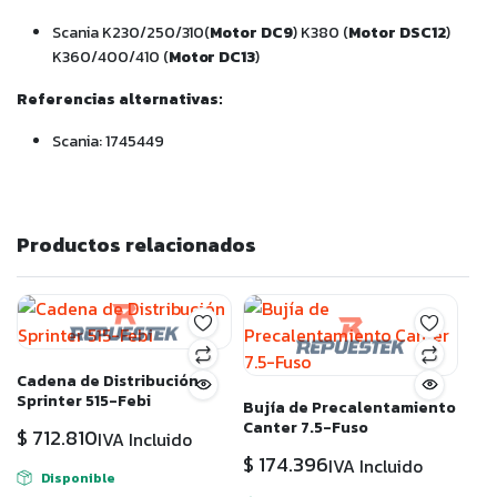
Scania K230/250/310(
Motor DC9
) K380 (
Motor DSC12
)
K360/400/410 (
Motor DC13
)
Referencias alternativas:
Scania: 1745449
Productos relacionados
Cadena de Distribución
Sprinter 515-Febi
Bujía de Precalentamiento
Canter 7.5-Fuso
$
712.810
IVA Incluido
$
174.396
IVA Incluido
Disponible